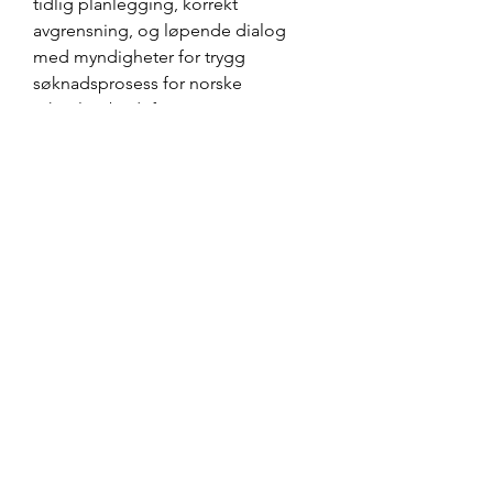
tidlig planlegging, korrekt 
avgrensning, og løpende dialog 
med myndigheter for trygg 
søknadsprosess for norske 
teknologibedrifter, startups, 
konsulenter, ledere, gründere, 
innovatører, forskere, rådgivere.
IK Engineering
ikengineering001@gmail.com
I.K. Engineering
Carnbane Road
Hillsborough
County Down BT27 5NG
Northern Ireland